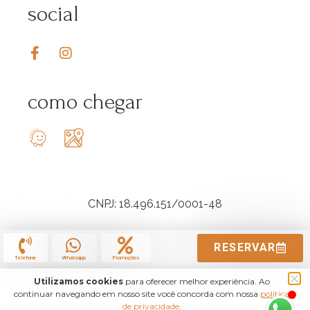
social
como chegar
CNPJ: 18.496.151/0001-48
RESERVAR
Telefone
Whatsapp
Promoções
Utilizamos cookies
para oferecer melhor experiência. Ao
continuar navegando em nosso site você concorda com nossa
política
de privacidade
.