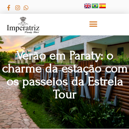
Verão em Paraty: o
charme da estação com
os passeios da Estrela
Tour