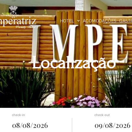
HOTEL
ACOMODAÇÕES
GAST
Localização
Localização
check-in
check-out