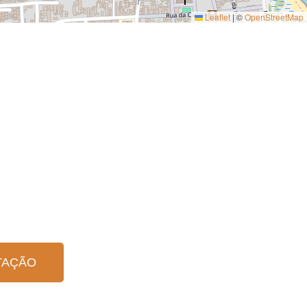
Leaflet
|
©
OpenStreetMap
TAÇÃO