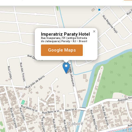
×
Imperatriz Paraty Hotel
Rua Guapuruvu, 731 (antiga Estrada
do Jabaquara) Paraty – RJ – Brasil
Google Maps