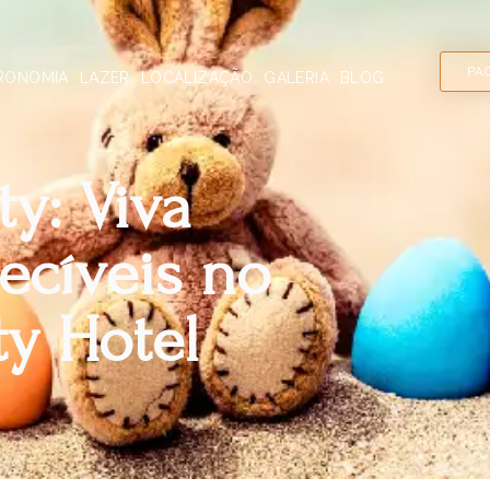
PA
RONOMIA
LAZER
LOCALIZAÇÃO
GALERIA
BLOG
ty: Viva
cíveis no
ty Hotel