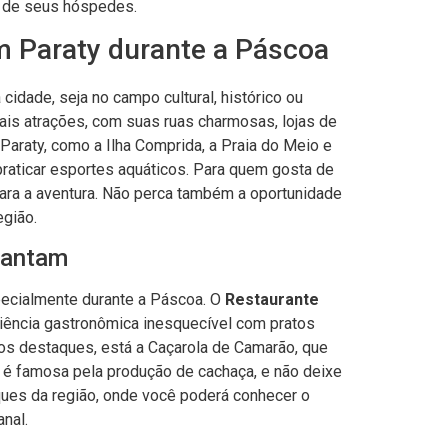
r de seus hóspedes.
em Paraty durante a Páscoa
idade, seja no campo cultural, histórico ou
pais atrações, com suas ruas charmosas, lojas de
Paraty, como a Ilha Comprida, a Praia do Meio e
 praticar esportes aquáticos. Para quem gosta de
para a aventura. Não perca também a oportunidade
egião.
cantam
specialmente durante a Páscoa. O
Restaurante
riência gastronômica inesquecível com pratos
e os destaques, está a Caçarola de Camarão, que
y é famosa pela produção de cachaça, e não deixe
iques da região, onde você poderá conhecer o
nal.