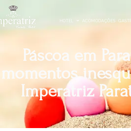
HOTEL
ACOMODAÇÕES
GAST
Páscoa em Para
momentos inesque
Imperatriz Para