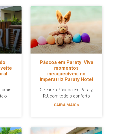
 do
Páscoa em Paraty: Viva
veite
momentos
oral
inesquecíveis no
Imperatriz Paraty Hotel
turais
Celebre a Páscoa em Paraty,
te o
RJ, com todo o conforto
SAIBA MAIS »