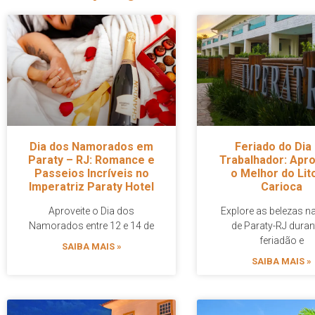
Dia dos Namorados em
Feriado do Dia
Paraty – RJ: Romance e
Trabalhador: Apro
Passeios Incríveis no
o Melhor do Lit
Imperatriz Paraty Hotel
Carioca
Aproveite o Dia dos
Explore as belezas na
Namorados entre 12 e 14 de
de Paraty-RJ duran
feriadão e
SAIBA MAIS »
SAIBA MAIS »