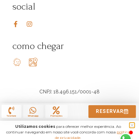
social
como chegar
CNPJ: 18.496.151/0001-48
RESERVAR
Telefone
Whatsapp
Promoções
Utilizamos cookies
para oferecer melhor experiência. Ao
continuar navegando em nosso site você concorda com nossa
política
de privacidade
.