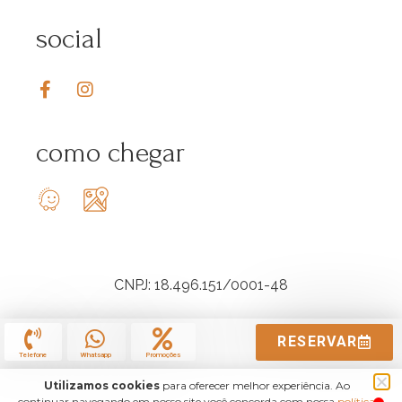
social
como chegar
CNPJ: 18.496.151/0001-48
RESERVAR
Telefone
Whatsapp
Promoções
Utilizamos cookies
para oferecer melhor experiência. Ao
continuar navegando em nosso site você concorda com nossa
política