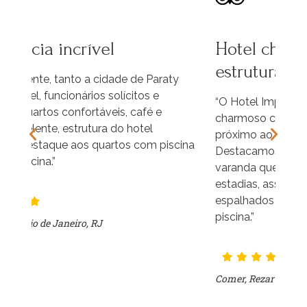
Hotel charmoso com ótima
Ex
estrutura em Paraty
y
“O 
con
“O Hotel Imperatriz é um hotel super
tam
charmoso com uma grande estrutura bem
fun
próximo ao centro histórico de Paraty.
cina
Caf
Destacamos as suítes com piscina na
min
varanda que dão um toque especial às
estadias, assim como os bangalôs e jacuzzi
espalhados pela área social, no entorno da
piscina.”
Ali
Comer, Rezar e Viajar Blog – Austrália