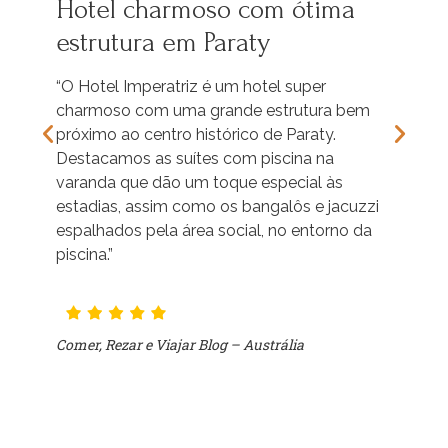
Hotel charmoso com ótima
Ex
estrutura em Paraty
y
“O 
con
“O Hotel Imperatriz é um hotel super
tam
charmoso com uma grande estrutura bem
fun
próximo ao centro histórico de Paraty.
cina
Caf
Destacamos as suítes com piscina na
min
varanda que dão um toque especial às
estadias, assim como os bangalôs e jacuzzi
espalhados pela área social, no entorno da
piscina.”
Ali
Comer, Rezar e Viajar Blog – Austrália