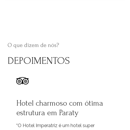
O que dizem de nós?
DEPOIMENTOS
Hotel charmoso com ótima
Ex
estrutura em Paraty
y
“O 
con
“O Hotel Imperatriz é um hotel super
tam