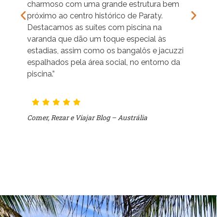
charmoso com uma grande estrutura bem
fun
próximo ao centro histórico de Paraty.
cina
Caf
Destacamos as suítes com piscina na
min
varanda que dão um toque especial às
estadias, assim como os bangalôs e jacuzzi
espalhados pela área social, no entorno da
piscina.”
Ali
Comer, Rezar e Viajar Blog – Austrália