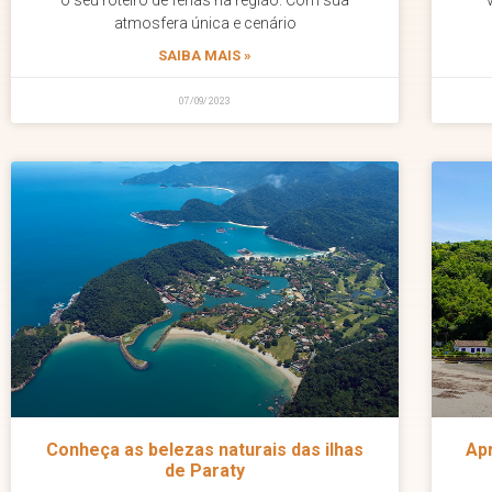
o seu roteiro de férias na região. Com sua
atmosfera única e cenário
SAIBA MAIS »
07/09/2023
Conheça as belezas naturais das ilhas
Ap
de Paraty