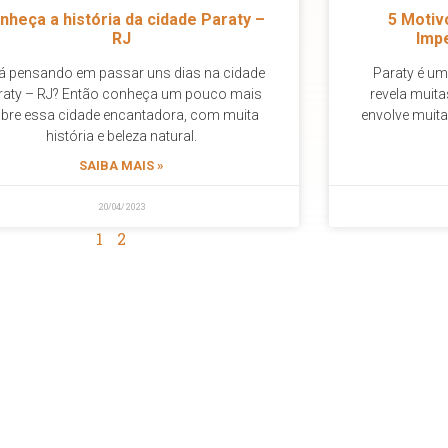
nheça a história da cidade Paraty –
5 Motiv
RJ
Impe
á pensando em passar uns dias na cidade
Paraty é um
raty – RJ? Então conheça um pouco mais
revela muita
bre essa cidade encantadora, com muita
envolve muita
história e beleza natural.
SAIBA MAIS »
20/04/2023
1
2
3