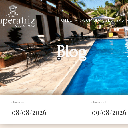
HOTEL
ACOMODAÇÕES
GAST
Blog
Blog
check-in
check-out