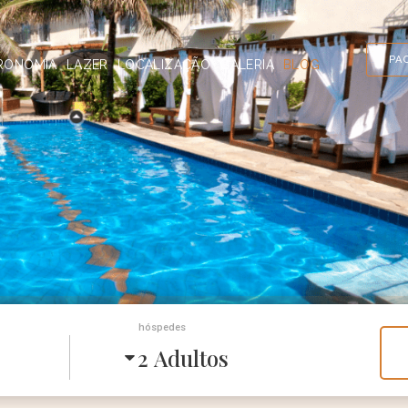
PA
RONOMIA
LAZER
LOCALIZAÇÃO
GALERIA
BLOG
hóspedes