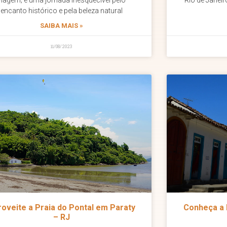
viagem; é uma jornada inesquecível pelo
Rio de Janeir
encanto histórico e pela beleza natural
SAIBA MAIS »
11/08/2023
roveite a Praia do Pontal em Paraty
Conheça a h
– RJ