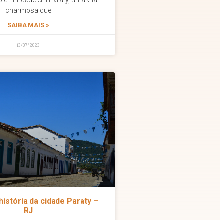
o é Trindade em Paraty, uma vila
charmosa que
SAIBA MAIS »
13/07/2023
istória da cidade Paraty –
RJ