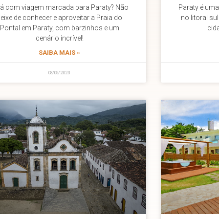
tá com viagem marcada para Paraty? Não
Paraty é uma
eixe de conhecer e aproveitar a Praia do
no litoral s
Pontal em Paraty, com barzinhos e um
cid
cenário incrível!
SAIBA MAIS »
08/05/2023