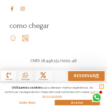
como chegar
CNPJ: 18.496.151/0001-48
RESERVAR
Telefone
Whatsapp
Promoções
Utilizamos cookies
para oferecer melhor experiência. Ao
continuar navegando em nosso site você concorda com nossa
política
de privacidade
.
Aceitar
Saiba Mais